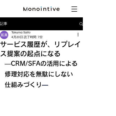
記事
Takuma Saito
4月20日
読了時間: 7分
サービス履歴が、リプレイ
ス提案の起点になる
—CRM/SFAの活用による
修理対応を無駄にしない
仕組みづくり
―