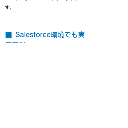
す。
■
Salesforce環境でも実
現可能
本記事ではHubSpotを例に解説しまし
たが、Salesforce を利用している企業
でも、
チケット（ケース）管理を使ったフィ
ールドサービス管理は実現可能です。
重要なのはツールではなく、
「1件の依
頼を起点に、情報と対応の流れをまと