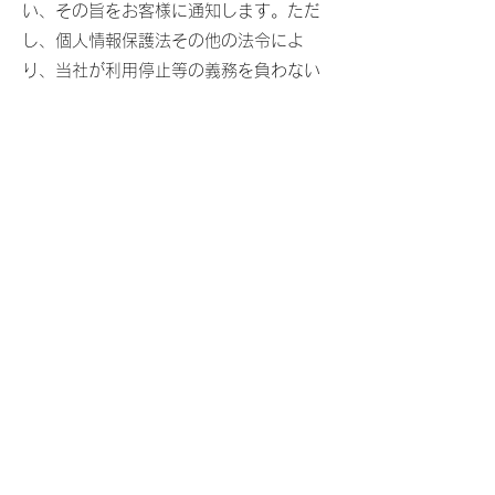
い、その旨をお客様に通知します。ただ
し、個人情報保護法その他の法令によ
り、当社が利用停止等の義務を負わない
場合は、この限りではありません。
第11条（Cookie（クッキー）その他の
技術の利用）
当社サービスは、Cookie及びこれに類す
る技術を利用することがあります。これ
らの技術は、当社による当社サービスの
利用状況等の把握に役立ち、サービス向
上に資するものです。Cookieを無効化さ
れたいお客様は、ウェブブラウザの設定
を変更することによりCookieを無効化す
ることができます。ただし、Cookieを無
効化すると、当社サービスの一部の機能
をご利用いただけなくなる場合がありま